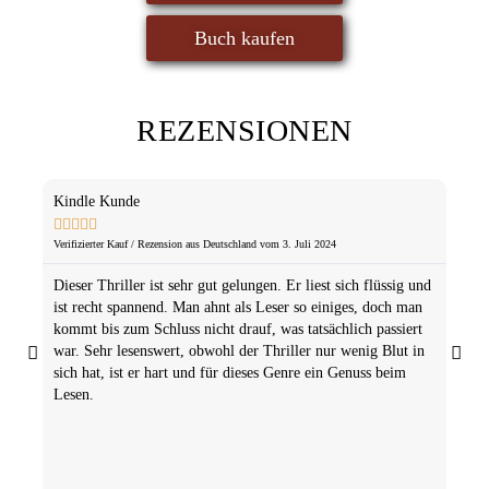
Buch kaufen
REZENSIONEN
Kindle Kunde
Anna 








Verifizierter Kauf / Rezension aus Deutschland vom 3. Juli 2024
Verifiz
Dieser Thriller ist sehr gut gelungen. Er liest sich flüssig und
Alex
ist recht spannend. Man ahnt als Leser so einiges, doch man
Ausga
kommt bis zum Schluss nicht drauf, was tatsächlich passiert
Steh
war. Sehr lesenswert, obwohl der Thriller nur wenig Blut in
frag
sich hat, ist er hart und für dieses Genre ein Genuss beim
glaub
Lesen.
5 St
--- ,
sollt
) Al
mitfü