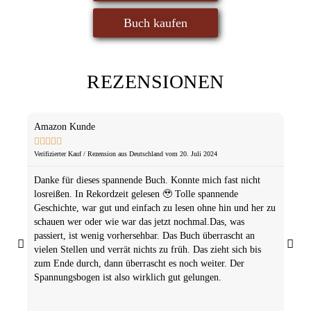
Buch kaufen
REZENSIONEN
Amazon Kunde
Ama








Verifizierter Kauf / Rezension aus Deutschland vom 20. Juli 2024
Verifi
Danke für dieses spannende Buch. Konnte mich fast nicht
Hat 
losreißen. In Rekordzeit gelesen 🥹 Tolle spannende
kaum
Geschichte, war gut und einfach zu lesen ohne hin und her zu
gesch
schauen wer oder wie war das jetzt nochmal.Das, was
Chara
passiert, ist wenig vorhersehbar. Das Buch überrascht an
darge
vielen Stellen und verrät nichts zu früh. Das zieht sich bis
zum Ende durch, dann überrascht es noch weiter. Der
Spannungsbogen ist also wirklich gut gelungen.