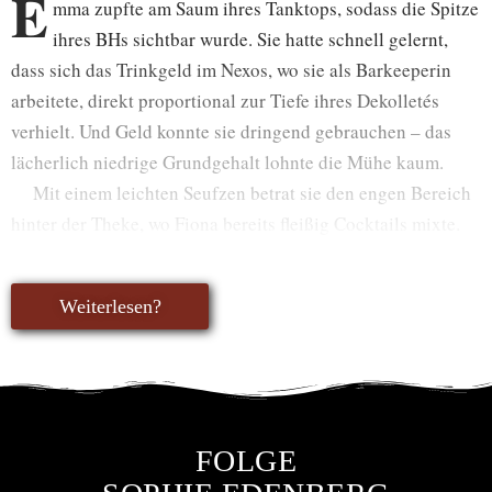
E
mma zupfte am Saum ihres Tanktops, sodass die Spitze
ihres BHs sichtbar wurde. Sie hatte schnell gelernt,
dass sich das Trinkgeld im Nexos, wo sie als Barkeeperin
arbeitete, direkt proportional zur Tiefe ihres Dekolletés
verhielt. Und Geld konnte sie dringend gebrauchen – das
lächerlich niedrige Grundgehalt lohnte die Mühe kaum.
Mit einem leichten Seufzen betrat sie den engen Bereich
hinter der Theke, wo Fiona bereits fleißig Cocktails mixte.
Weiterlesen?
FOLGE