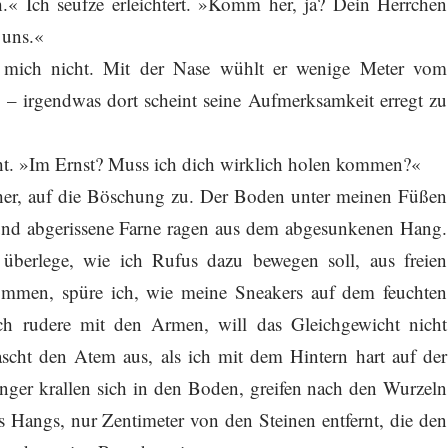
h.« Ich seufze erleichtert. »Komm her, ja? Dein Herrchen
 uns.«
 mich nicht. Mit der Nase wühlt er wenige Meter vom
b – irgendwas dort scheint seine Aufmerksamkeit erregt zu
cht. »Im Ernst? Muss ich dich wirklich holen kommen?«
näher, auf die Böschung zu. Der Boden unter meinen Füßen
 und abgerissene Farne ragen aus dem abgesunkenen Hang.
berlege, wie ich Rufus dazu bewegen soll, aus freien
mmen, spüre ich, wie meine Sneakers auf dem feuchten
Ich rudere mit den Armen, will das Gleichgewicht nicht
ascht den Atem aus, als ich mit dem Hintern hart auf der
nger krallen sich in den Boden, greifen nach den Wurzeln
 Hangs, nur Zentimeter von den Steinen entfernt, die den